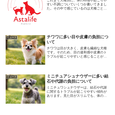
これまで犬種別に、体の特徴や起こりや
すい不調についていくつか書いてきまし
た。その中で感じているのは犬種ごとに
「似た体の傾向」があるということで
す。皮膚や炎症に出やすいタイプ!!脂質代
謝が苦手なタイプ!!関節や筋肉に負担がか
かりやすいタイプ!...
チワワに多い目や皮膚の負担につ
ニュース
いて
チワワは目が大きく、皮膚も繊細な犬種
です。そのため、目の違和感や皮膚のト
ラブルが起こりやすいと感じることがあ
ります。体の小ささゆえの特徴や、外か
らの刺激に弱い面も影響しています。
日々のちょっとした変化に気づくこと
が、健康管理の第一歩になりま...
ミニチュアシュナウザーに多い結
ニュース
石や代謝の負担について
ミニチュワシュナウザーは、結石や代謝
に関するトラブルが起こりやすい傾向が
あります。見た目がスリムでも、体の内
側では負担がかかっている場合もありま
す。体型や体重だけで判断せず、体の働
きそのものに目を向けることが大切です
ね。犬種の特徴を知ること...