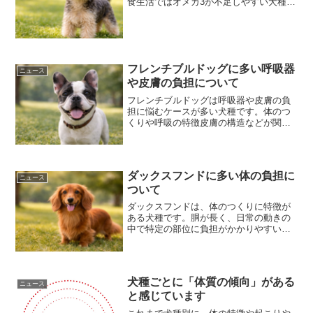
食生活ではオメガ3が不足しやすい犬種も
います。オメガ3が不足すると体内の炎症
バランスや内臓の働きにも影響すると考
えられています。そのため消化器や肝
臓、腎臓などに負担が...
フレンチブルドッグに多い呼吸器
ニュース
や皮膚の負担について
フレンチブルドッグは呼吸器や皮膚の負
担に悩むケースが多い犬種です。体のつ
くりや呼吸の特徴皮膚の構造などが関係
していることもあります。「この犬種だ
から仕方ない」のではなく体の特徴を理
解することでできるケアもあると感じて
います。
ダックスフンドに多い体の負担に
ニュース
ついて
ダックスフンドは、体のつくりに特徴が
ある犬種です。胴が長く、日常の動きの
中で特定の部位に負担がかかりやすい傾
向があります。胴長短足の体型から、椎
間板ヘルニアを発症しやすい犬種として
知られています。椎間板ヘルニアは、背
骨と背骨の間にあるクッシ...
犬種ごとに「体質の傾向」がある
ニュース
と感じています